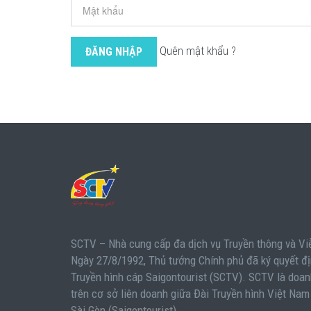
Quên mật khẩu ?
ĐĂNG NHẬP
SCTV – Nhà cung cấp đa dịch vụ Truyền thông và Vi
Ngày 27/8/1992, Thủ tướng Chính phủ đã ký quyết đị
Truyền hình cáp Saigontourist (SCTV). SCTV là doa
trên cơ sở liên doanh giữa Đài Truyền hình Việt Nam
Sài Gòn (Saigontourist).