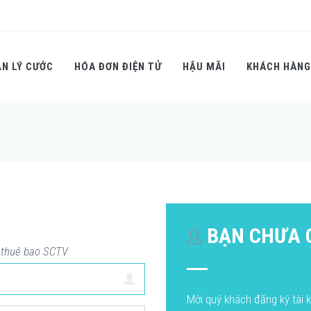
N LÝ CƯỚC
HÓA ĐƠN ĐIỆN TỬ
HẬU MÃI
KHÁCH HÀNG
BẠN CHƯA C
o thuê bao SCTV
Mời quý khách đăng ký tài k