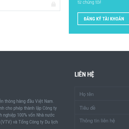
từ chúng tôi!
ĐĂNG KÝ TÀI KHOẢN
LIÊN HỆ
ễn thông hàng đầu Việt Nam.
nh cho phép thành lập Công ty
nh nghiệp 100% vốn Nhà nước
 (VTV) và Tổng Công ty Du lịch