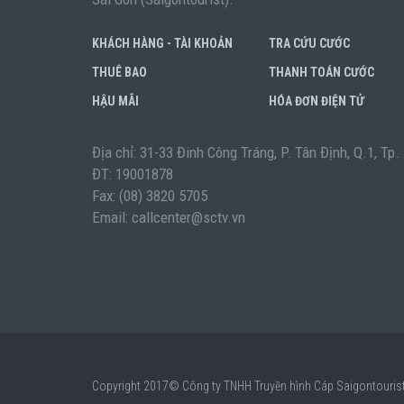
KHÁCH HÀNG - TÀI KHOẢN
TRA CỨU CƯỚC
THUÊ BAO
THANH TOÁN CƯỚC
HẬU MÃI
HÓA ĐƠN ĐIỆN TỬ
Địa chỉ: 31-33 Đinh Công Tráng, P. Tân Định, Q.1, Tp
ĐT: 19001878
Fax: (08) 3820 5705
Email: callcenter@sctv.vn
Copyright 2017© Công ty TNHH Truyền hình Cáp Saigontourist